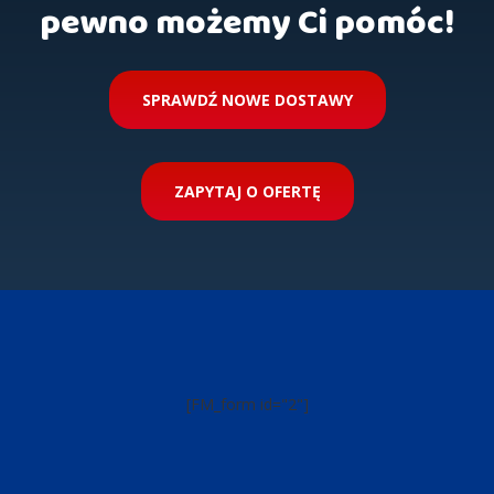
pewno możemy Ci pomóc!
SPRAWDŹ NOWE DOSTAWY
ZAPYTAJ O OFERTĘ
[FM_form id="2"]