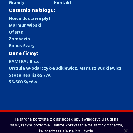
Granity
Kontakt
Ostatnio na blogu:
Nowa dostawa płyt
Marmur Włoski
Oferta
Zambezia
Bohus Szary
Dane firmy:
KAMSKAL II s.c.
Urszula Włodarczyk-Budkiewicz, Mariusz Budkiewicz
Szosa Kępińska 77A
56-500 Syców
Ta strona korzysta z ciasteczek aby świadczyć usługi na
Copyright 2026 Kamskal. Strona stworzona przez
Eleven
najwyższym poziomie. Dalsze korzystanie ze strony oznacza,
Byte
.
że zgadzasz się na ich użycie.