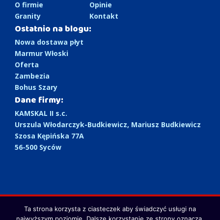
O firmie
Opinie
Granity
Kontakt
Ostatnio na blogu:
Nowa dostawa płyt
Marmur Włoski
Oferta
Zambezia
Bohus Szary
Dane firmy:
KAMSKAL II s.c.
Urszula Włodarczyk-Budkiewicz, Mariusz Budkiewicz
Szosa Kępińska 77A
56-500 Syców
Ta strona korzysta z ciasteczek aby świadczyć usługi na
Copyright 2026 Kamskal. Strona stworzona przez
Eleven
najwyższym poziomie. Dalsze korzystanie ze strony oznacza,