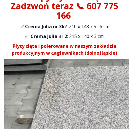
Zadzwoń teraz 📞 607 775
166
✅
Crema Julia nr 362
: 210 x 148 x 5 i 6 cm
✅
Crema Julia nr 2
: 215 x 140 x 3 cm
Płyty cięte i polerowane w naszym zakładzie
produkcyjnym w Łagiewnikach (dolnośląskie)