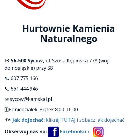
Hurtownie Kamienia
Naturalnego
🎯
56-500 Syców,
ul. Szosa Kępińska 77A (woj.
dolnośląskie) przy S8
📞 607 775 166
📞 661 444 946
✉ sycow@kamskal.pl
🗓Poniedziałek-Piątek 8:00-16:00
🗺
Jak dojechać:
kliknij TUTAJ i zobacz jak dojechać
Obserwuj nas na:
Facebooku
i