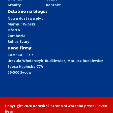
Granity
Kontakt
Ostatnio na blogu:
Nowa dostawa płyt
Marmur Włoski
Oferta
Zambezia
Bohus Szary
Dane firmy:
KAMSKAL II s.c.
Urszula Włodarczyk-Budkiewicz, Mariusz Budkiewicz
Szosa Kępińska 77A
56-500 Syców
Copyright 2026 Kamskal. Strona stworzona przez
Eleven
Byte
.