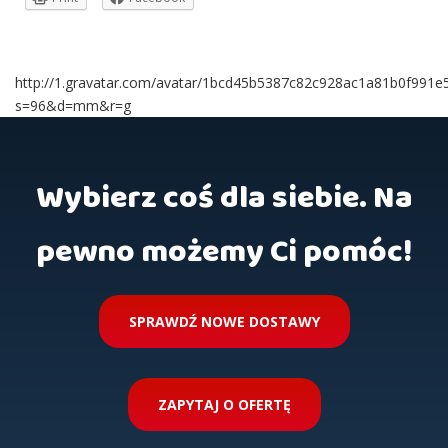
http://1.gravatar.com/avatar/1bcd45b5387c82c928ac1a81b0f991e
s=96&d=mm&r=g
Wybierz coś dla siebie. Na
pewno możemy Ci pomóc!
SPRAWDŹ NOWE DOSTAWY
ZAPYTAJ O OFERTĘ