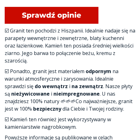
☑️ Granit ten pochodzi z Hiszpanii. Idealnie nadaje się na
parapety wewnętrzne i zewnętrzne, blaty kuchenni
oraz łazienkowe. Kamień ten posiada średniej wielkości
ziarno. Jego barwa to połączenie beżu, kremu z
szarością.
☑️ Ponadto, granit jest materiałem
odpornym
na
warunki atmosferyczne i zarysowania. Idealnie
sprawdzi się
do wewnątrz
i
na zewnątrz
. Nasze płyty
są
nieżywicowane
i
nieimpregnowane
. U nas
znajdziesz 100% natury 🌱🌱🌱Co najważniejsze, granit
jest w 100%
bezpieczny
dla Ciebie i Twojej rodziny.
☑️ Kamień ten również jest wykorzystywany w
kamieniarstwie nagrobkowym.
Powyższe informacje są publikowane w celach