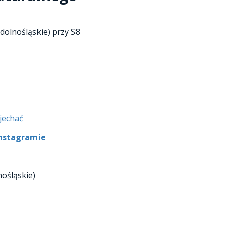
 dolnośląskie) przy S8
ojechać
nstagramie
nośląskie)