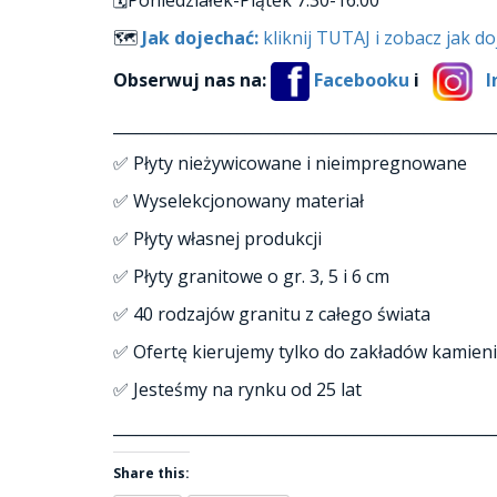
🗓Poniedziałek-Piątek 7:30-16:00
🗺
Jak dojechać:
kliknij TUTAJ i zobacz jak d
Obserwuj nas na:
Facebooku
i
I
_________________________________________________
✅ Płyty nieżywicowane i nieimpregnowane
✅ Wyselekcjonowany materiał
✅ Płyty własnej produkcji
✅ Płyty granitowe o gr. 3, 5 i 6 cm
✅ 40 rodzajów granitu z całego świata
✅ Ofertę kierujemy tylko do zakładów kamieni
✅ Jesteśmy na rynku od 25 lat
_________________________________________________
Share this: