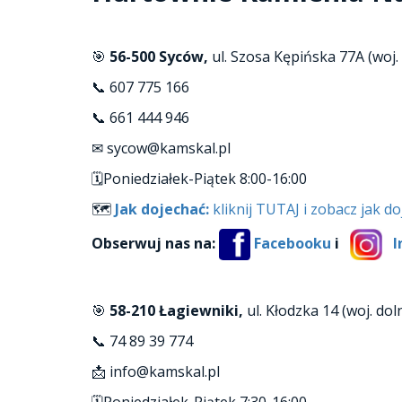
🎯
56-500 Syców,
ul. Szosa Kępińska 77A (woj.
📞 607 775 166
📞 661 444 946
✉ sycow@kamskal.pl
🗓Poniedziałek-Piątek 8:00-16:00
🗺
Jak dojechać:
kliknij TUTAJ i zobacz jak d
Obserwuj nas na:
Facebooku
i
I
🎯
58-210 Łagiewniki,
ul. Kłodzka 14 (woj. dol
📞 74 89 39 774
📩 info@kamskal.pl