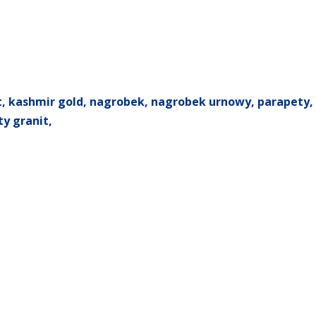
t
,
kashmir gold
,
nagrobek
,
nagrobek urnowy
,
parapety
,
ty granit
,