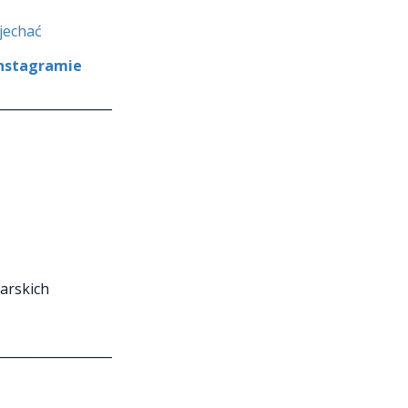
ojechać
nstagramie
__________________
arskich
__________________