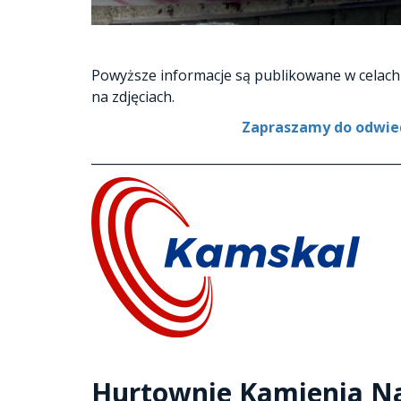
Powyższe informacje są publikowane w celach 
na zdjęciach.
Zapraszamy do odwied
_________________________________________________
Hurtownie Kamienia N